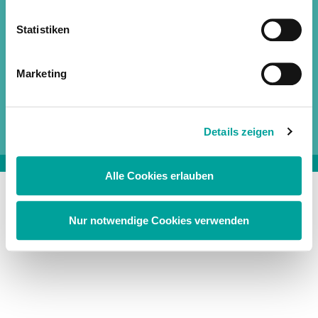
Nordendstr. 82 – 84
64546 Mörfelden-Walldorf
Statistiken
+49 6105 / 20 37 20
Marketing
service@medintim.de
Fax: +49 6105 / 20 37 221
Details zeigen
Alle Cookies erlauben
Nur notwendige Cookies verwenden