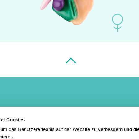
Hormonfreie Verhütung
det Cookies
Caya ® Contoured diaphragm
Singa ® Diaphragm
um das Benutzererlebnis auf der Website zu verbessern und die 
Caya Gel ®
sieren