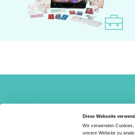
KESSEL medintim GmbH
Nordendstr. 82 – 84
Diese Webseite verwen
64546 Mörfelden-Walldorf
Wir verwenden Cookies, 
unsere Website zu analy
+49 6105 / 20 37 20