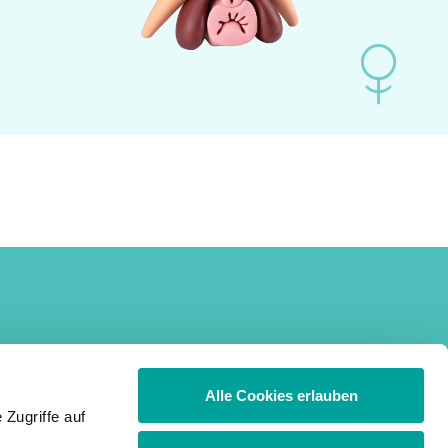
Erektionsstörung
weitere Themen
Active3 ® Erection System
Produkte
Alle Cookies erlauben
Manual ® Erection System
Shop
Zugriffe auf
Rehabi PVT ® Peniler Vakuum
Magazin