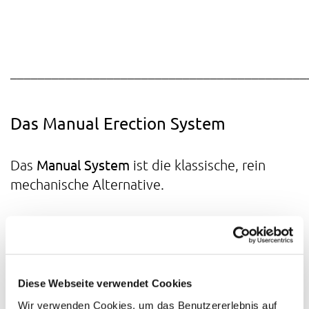
___________________________________________
Das Manual Erection System
Manual System
Das
ist die klassische, rein
mechanische Alternative.
Funktionen:
Manueller Pumpenkopf mit
Diese Webseite verwendet Cookies
transparentem Zylinder (gleiche
³
Abmessungen wie Active
)
Wir verwenden Cookies, um das Benutzererlebnis auf