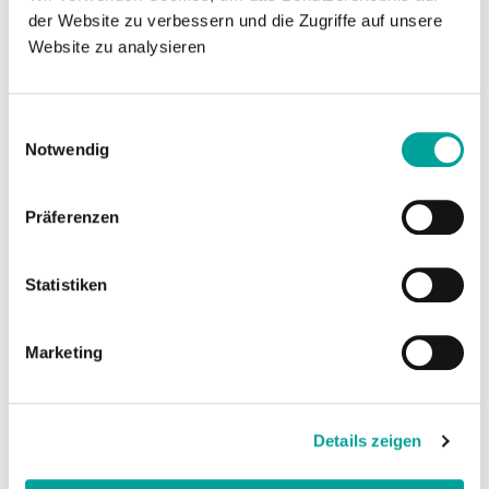
der Website zu verbessern und die Zugriffe auf unsere
Enthält identisches Zubehö: Lader, Kegel,
Website zu analysieren
fünf Ringe, Gleitgel, Tasche, Handbuch
CE-gekennzeichnetes Medizinprodukt der
Einwilligungsauswahl
Klasse I, hergestellt in Deutschland
Notwendig
2 Jahre Garantie auf den Pumpenkopf
Präferenzen
Vorteile:
Statistiken
Robust, langlebig und zuverlässig
Niedrigerer Kaufpreis
Marketing
Keine Elektronik, kein Aufladen
erforderlich
Details zeigen
Vollständige manuelle Steuerung für alle,
die Einfachheit bevorzugen