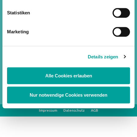
Statistiken
Marketing
KESSEL medintim GmbH
Nordendstr. 82 – 84
64546 Mörfelden-Walldorf
Details zeigen
+49 6105 / 20 37 20
service@medintim.de
Alle Cookies erlauben
Fax: +49 6105 / 20 37 221
Nur notwendige Cookies verwenden
Impressum
Datenschutz
AGB