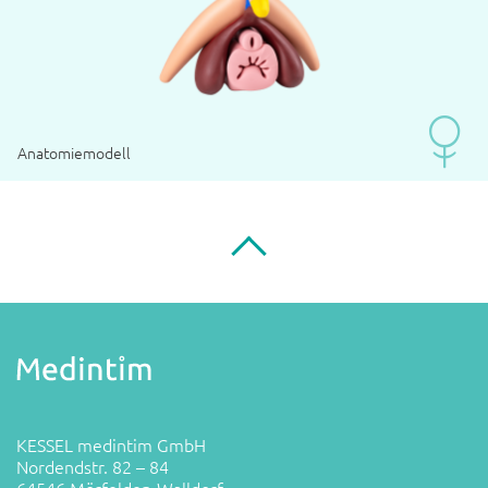
Anatomiemodell
KESSEL medintim GmbH
Nordendstr. 82 – 84
64546 Mörfelden-Walldorf