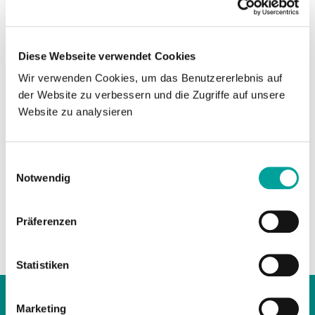
Hinweis
Diese Webseite verwendet Cookies
auch als Penismodell aus PVC erhältlich
Wir verwenden Cookies, um das Benutzererlebnis auf
der Website zu verbessern und die Zugriffe auf unsere
Website zu analysieren
anatomisches Modell aus Silikon
Einwilligungsauswahl
Notwendig
um Handhabung eines Kondoms zu
Präferenzen
erklären
Statistiken
Marketing